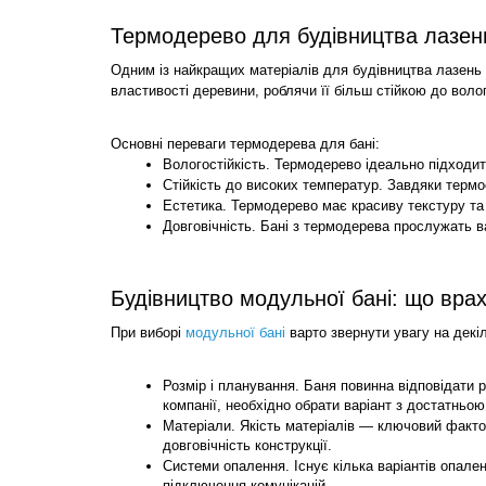
Термодерево для будівництва лазень
Одним із найкращих матеріалів для будівництва лазень
властивості деревини, роблячи її більш стійкою до воло
Основні переваги термодерева для бані:
Вологостійкість. Термодерево ідеально підходить
Стійкість до високих температур. Завдяки термо
Естетика. Термодерево має красиву текстуру та 
Довговічність. Бані з термодерева прослужать ва
Будівництво модульної бані: що вра
При виборі
модульної бані
 варто звернути увагу на декі
Розмір і планування. Баня повинна відповідати 
компанії, необхідно обрати варіант з достатньою
Матеріали. Якість матеріалів — ключовий факто
довговічність конструкції.
Системи опалення. Існує кілька варіантів опален
підключення комунікацій.