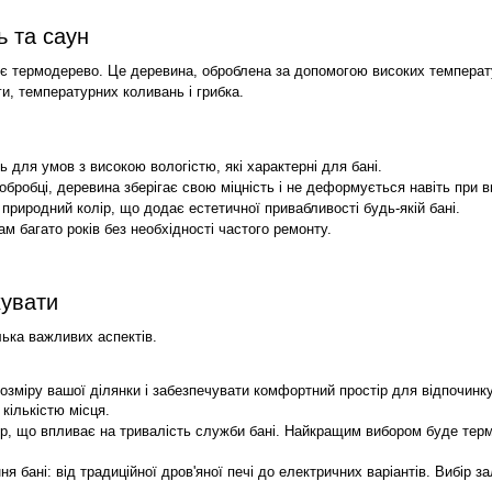
 та саун
 є термодерево. Це деревина, оброблена за допомогою високих температу
ги, температурних коливань і грибка.
 для умов з високою вологістю, які характерні для бані.
обробці, деревина зберігає свою міцність і не деформується навіть при 
природний колір, що додає естетичної привабливості будь-якій бані.
м багато років без необхідності частого ремонту.
хувати
лька важливих аспектів.
розміру вашої ділянки і забезпечувати комфортний простір для відпочинк
 кількістю місця.
р, що впливає на тривалість служби бані. Найкращим вибором буде термо
ня бані: від традиційної дров'яної печі до електричних варіантів. Вибір