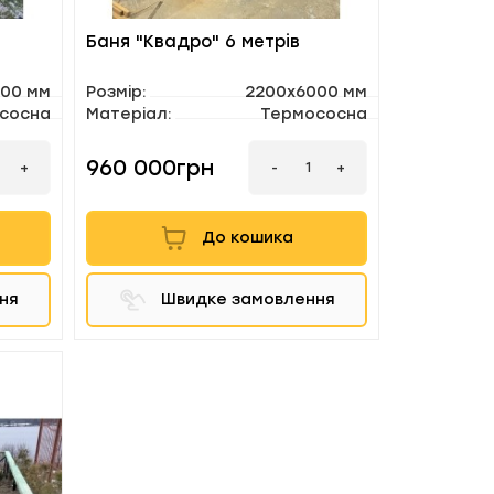
Баня "Квадро" 6 метрів
000 мм
Розмір:
2200х6000 мм
сосна
Матеріал:
Термососна
960 000грн
-
+
+
До кошика
ня
Швидке замовлення