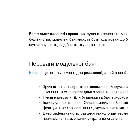
Все більше власників приватних будинків обирають бані 
будівництва, модульні бані можуть бути адаптовані до б
шукає зручність, надійність та довговічність.
Переваги модульної бані
Баня
 — це
 не тільки місце для релаксації, але й спосі
Зручність та швидкість встановлення. Модульна 
компоненти уже попередньо зібрані та перевірені
Якісні матеріали. Для будівництва бані використ
Індивідуальні рішення. Сучасні модульні бані м
функцій, таких як освітлення, музичні системи 
Енергоефективність. Завдяки технологіям термоо
приміщення та зменшити витрати на опалення.