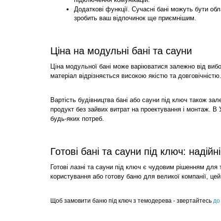
Додаткові функції. Сучасні бані можуть бути об
зробить ваш відпочинок ще приємнішим.
Ціна на модульні бані та сауни
Ціна модульної бані може варіюватися залежно від вибор
матеріал відрізняється високою якістю та довговічніст
Вартість будівництва бані або сауни під ключ також зал
продукт без зайвих витрат на проектування і монтаж. В 
будь-яких потреб.
Готові бані та сауни під ключ: надійн
Готові лазні та сауни під ключ є чудовим рішенням для 
користування або готову баню для великої компанії, цей
Щоб замовити баню під ключ з темодерева - звертайтесь 
до