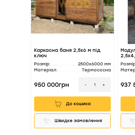
Каркасна баня 2,5х6 м під
Модул
ключ
2,5х4
Розмір:
2500х6000 мм
Розмір
Матеріал:
Термососна
Матер
950 000грн
937 
-
+
До кошика
Швидке замовлення