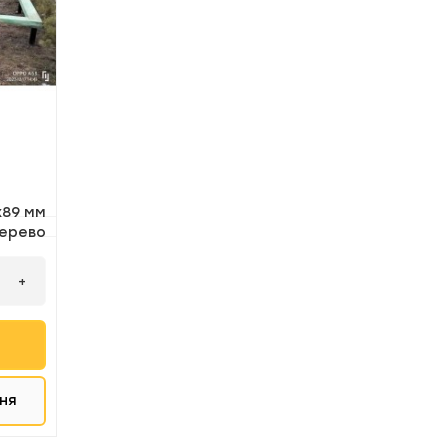
х89 мм
ерево
+
ня