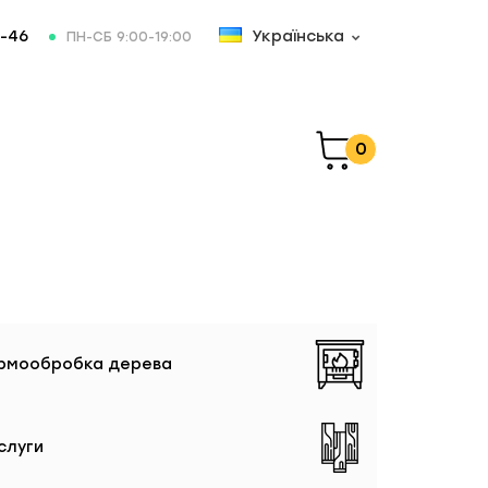
-46
Українська
ПН-СБ 9:00-19:00
0
рмообробка дерева
слуги