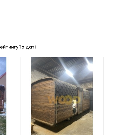
рейтингу
По даті