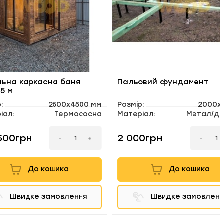
ьна каркасна баня
Пальовий фундамент
,5 м
:
2500х4500 мм
Розмір:
2000
іал:
Термососна
Матеріал:
Метал/д
500грн
2 000грн
-
-
+
До кошика
До кошика
Швидке замовлення
Швидке замовлен