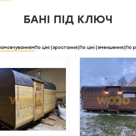
БАНІ ПІД КЛЮЧ
замовчуванням
По ціні (зростання)
По ціні (зменшення)
По 