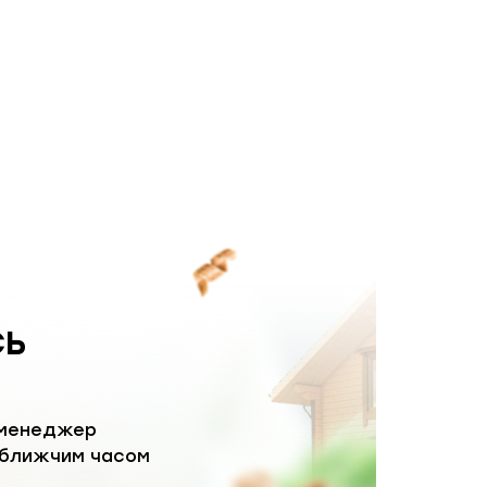
СЬ
 менеджер
йближчим часом