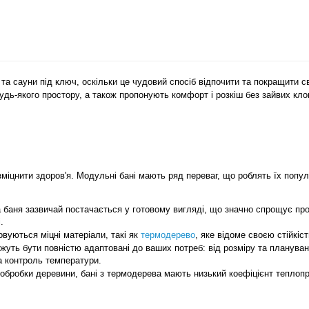
та сауни під ключ, оскільки це чудовий спосіб відпочити та покращити с
удь-якого простору, а також пропонують комфорт і розкіш без зайвих клоп
б зміцнити здоров'я. Модульні бані мають ряд переваг, що роблять їх попу
баня зазвичай постачається у готовому вигляді, що значно спрощує проц
.
овуються міцні матеріали, 
такі як
термодерево
,
 яке відоме своєю стійкіс
ожуть бути повністю адаптовані до ваших потреб: від розміру та планува
та контроль температури.
бробки деревини, бані з термодерева мають низький коефіцієнт теплопро