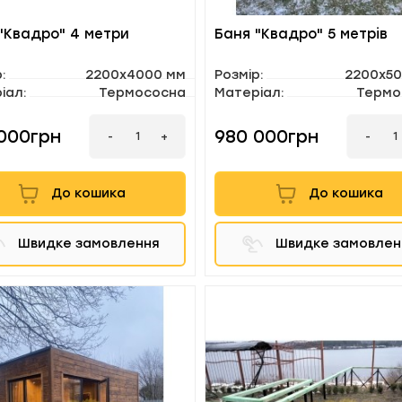
"Квадро" 4 метри
Баня "Квадро" 5 метрів
:
2200х4000 мм
Розмір:
2200х5
іал:
Термососна
Матеріал:
Термо
000грн
980 000грн
-
-
+
До кошика
До кошика
Швидке замовлення
Швидке замовлен