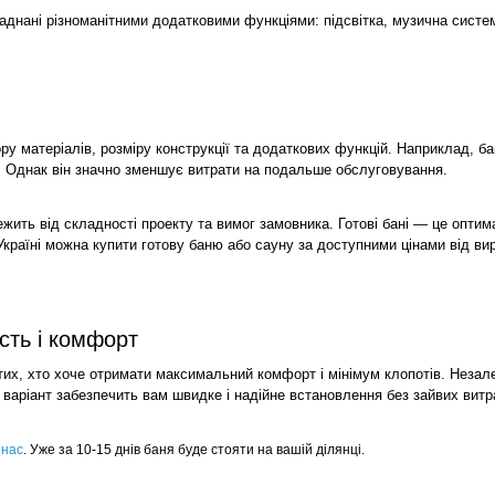
ладнані різноманітними додатковими функціями: підсвітка, музична систе
у матеріалів, розміру конструкції та додаткових функцій. Наприклад, ба
ю. Однак він значно зменшує витрати на подальше обслуговування.
ежить від складності проекту та вимог замовника. Готові бані — це оптим
Україні можна купити готову баню або сауну за доступними цінами від ви
ість і комфорт
тих, хто хоче отримати максимальний комфорт і мінімум клопотів. Незале
 варіант забезпечить вам швидке і надійне встановлення без зайвих витр
 нас
. Уже за 10-15 днів баня буде стояти на вашій ділянці. 