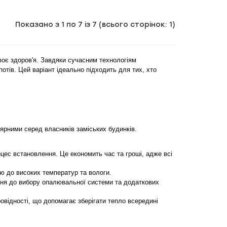
Показано з 1 по 7 із 7 (всього сторінок: 1)
воє здоров'я. Завдяки сучасним технологіям 
отів. Цей варіант ідеально підходить для тих, хто 
лярними серед власників заміських будинків.
ес встановлення. Це економить час та гроші, адже всі 
тю до високих температур та вологи.
ння до вибору опалювальної системи та додаткових 
відності, що допомагає зберігати тепло всередині 