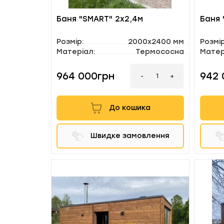
Баня "SMART" 2х2,4м
Баня 
Розмір:
2000х2400 мм
Розмір
Матеріал:
Термососна
Матер
964 000грн
942 
-
+
До кошика
Швидке замовлення