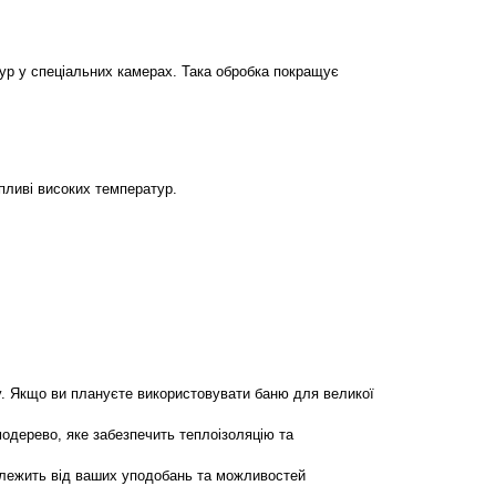
р у спеціальних камерах. Така обробка покращує 
впливі високих температур.
у. Якщо ви плануєте використовувати баню для великої 
дерево, яке забезпечить теплоізоляцію та 
 залежить від ваших уподобань та можливостей 