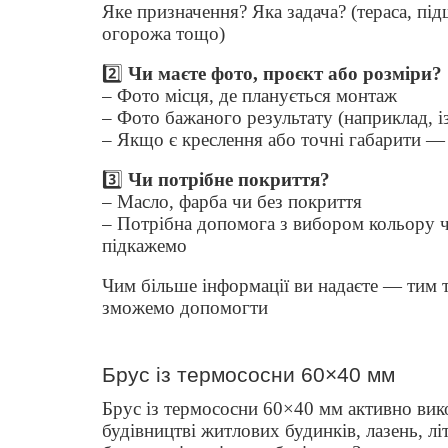
Яке призначення? Яка задача? (тераса, під
огорожа тощо)
2️⃣
Чи маєте фото, проєкт або розміри?
– Фото місця, де планується монтаж
– Фото бажаного результату (наприклад, із 
– Якщо є креслення або точні габарити —
3️⃣
Чи потрібне покриття?
– Масло, фарба чи без покриття
– Потрібна допомога з вибором кольору 
підкажемо
Чим більше інформації ви надаєте — тим
зможемо допомогти
Брус із термососни 60×40 мм
Брус із термососни 60×40 мм активно вик
будівництві житлових будинків, лазень, лі