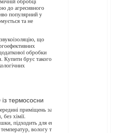
рмічній обробці
кою до агресивного
ливо популярний у
рмується та не
 звукоізоляцію, що
ергоефективних
 додаткової обробки
я. Купити брус такого
кологічних
термососни термососна сорт
ифікована сосна термососна
куб
 із термососни
ередині приміщень за будь-яких умов.
 без хімії.
ошки, підходить для еко-дизайну.
 температур, вологу та навантаження.