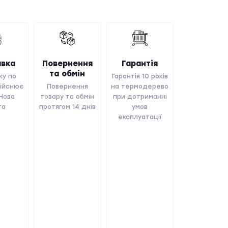
вка
Повернення
Гарантія
та обмін
ку по
Гарантія 10 років
дійснює
Повернення
на термодерево
 Нова
товару та обмін
при дотриманні
та
протягом 14 днів
умов
експлуатації