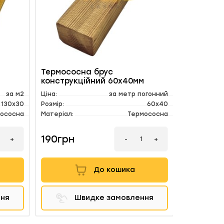
Термососна брус
Фарбува
конструкційний 60х40мм
за м2
Ціна:
за метр погонний
Ціна:
130х30
Розмір:
60х40
ососна
Матеріал:
Термососна
190грн
210грн
-
+
+
До кошика
ння
Швидке замовлення
Ш