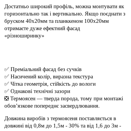
Достатньо широкий профіль, можна монтувати як 
горизонтально так і вертикально. Якщо поєднати з 
бруском 40х20мм та планккеном 100х20мм 
отримаєте дуже ефектний фасад 
«різноширинку»
термоясен термо ясен термодошка ціна
термоясень купити термоясен купити термоясен ціна дошка обрізна
термоясен меблевий щит з термоясена термований ясен термоясен
дошка термоясен київ термоясен купити україна термоясен ціна за
1м3
✅ Преміальний фасад без сучків
✅ Насичений колір, виразна текстура
✅ Чітка геометрія, стійкість до вологи
✅ Однакові технічні зазори
❎ Термоясен — тверда порода, тому при монтажі 
обов’язкове попереднє засвердлювання.
Довжина виробів з термоясеня поставляється в 
довжині від 0,8м до 1,5м - 30% та від 1,6 до 3м - 