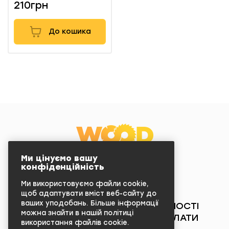
210грн
До кошика
Ми цінуємо вашу
+38 (073) 427-30-46
конфіденційність
ПН-СБ 9:00-19:00
КОНТАКТИ
Ми використовуємо файли cookie,
ПОВЕРНЕННЯ ТА ОБМІН
щоб адаптувати вміст веб-сайту до
ваших уподобань. Більше інформації
ПОЛІТИКА КОНФІДЕНЦІЙНОСТІ
можна знайти в нашій політиці
УМОВИ ДОСТАВКИ ТА ОПЛАТИ
використання файлів cookie.