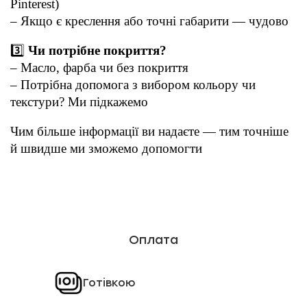
Pinterest)
– Якщо є креслення або точні габарити — чудово
3️⃣ 
Чи потрібне покриття?
– Масло, фарба чи без покриття
– Потрібна допомога з вибором кольору чи 
текстури? Ми підкажемо
Чим більше інформації ви надаєте — тим точніше 
й швидше ми зможемо допомогти 
термоясен ціна за куб
термоясен купити дошка термоясен купити київ термоясен україна
термоясен рейка дошка термоясен купити термоясен в Україні
меблевий щит термоясен купити термоясен
Оплата
Готівкою